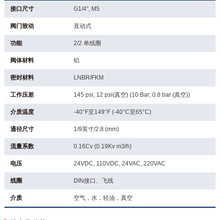
接口尺寸
G1/4”, M5
阀门致动
直动式
功能
2/2 单线圈
阀体材料
铝
密封材料
LNBR/FKM
工作压差
145 psi, 12 psi(真空) (10 Bar; 0.8 bar (真空))
介质温度
-40°F至149°F (-40°C至65°C)
通径尺寸
1/9英寸/2.8 (mm)
流量系数
0.16Cv (0.19Kv m3/h)
电压
24VDC, 110VDC, 24VAC, 220VAC
线圈
DIN接口、飞线
介质
空气，水，轻油，真空