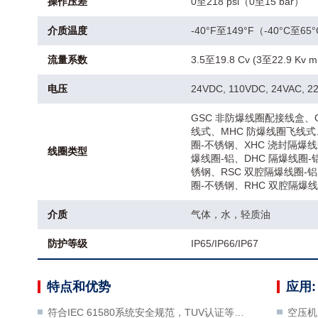
操作压差
0至218 psi（0至15 bar）
介质温度
-40°F至149°F（-40°C至65
流量系数
3.5至19.8 Cv (3至22.9 Kv m
电压
24VDC, 110VDC, 24VAC, 
GSC 非防爆线圈配接线盒、
线式、MHC 防爆线圈飞线式、
圈-不锈钢、XHC 浇封隔爆线
线圈类型
爆线圈-铝、DHC 隔爆线圈-
锈钢、RSC 双腔隔爆线圈-铝
圈-不锈钢、RHC 双腔隔爆
介质
气体，水，轻质油
防护等级
IP65/IP66/IP67
特点和优势
应用:
符合IEC 61580系统安全规范，TUV认证等级SIL3
空压机