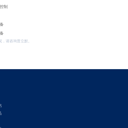
控制
备
备
况，请咨询普立默。
书
品