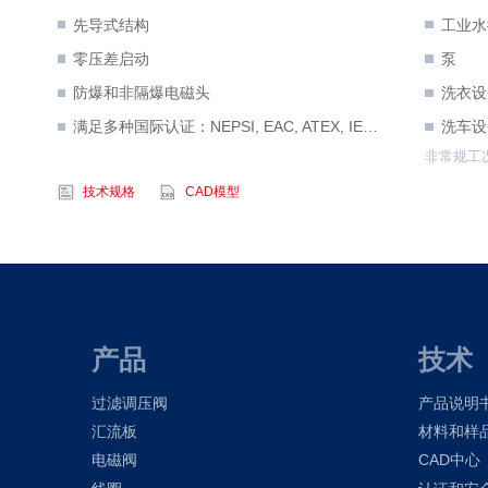
先导式结构
工业水
零压差启动
泵
防爆和非隔爆电磁头
洗衣设
满足多种国际认证：NEPSI, EAC, ATEX, IECEx
洗车设
非常规工
技术规格
CAD模型
产品
技术
过滤调压阀
产品说明
汇流板
材料和样
电磁阀
CAD中心