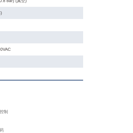
(-0.8 bar) (真空)
)
20VAC
控制
药