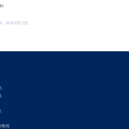
料
况，请咨询普立默。
书
品
全
和教程