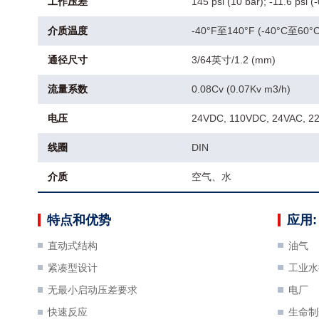
工作压差
145 psi (10 bar); -11.6 psi 
介质温度
-40°F至140°F (-40°C至60°C
通径尺寸
3/64英寸/1.2 (mm)
流量系数
0.08Cv (0.07Kv m3/h)
电压
24VDC, 110VDC, 24VAC, 2
线圈
DIN
介质
空气、水
特点和优势
应用:
直动式结构
油气
紧凑型设计
工业水
无最小启动压差要求
电厂
快速反应
生命制