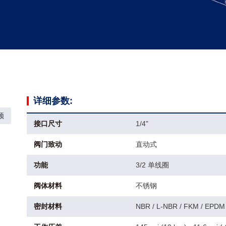
详细参数:
频
接口尺寸
1/4"
阀门致动
直动式
功能
3/2 单线圈
阀体材料
不锈钢
密封材料
NBR / L-NBR / FKM / EPDM