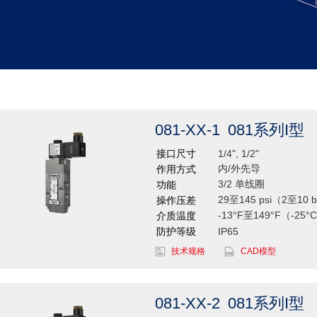
081-XX-1
081系列I型
接口尺寸
1/4", 1/2"
内/外先导
作用方式
3/2 单线圈
功能
29至145 psi（2至10 
操作压差
-13°F至149°F（-25°
介质温度
防护等级
IP65
技术规格
CAD模型
081-XX-2
081系列I型