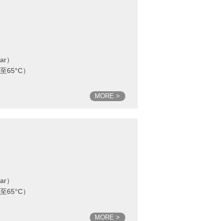
bar）
C至65°C）
MORE >
bar）
C至65°C）
MORE >