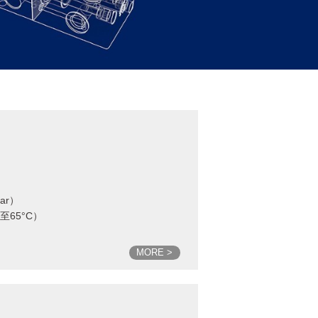
bar）
C至65°C）
MORE >