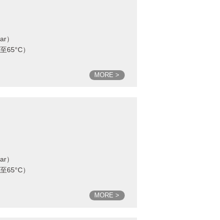
bar）
C至65°C）
MORE >
bar）
C至65°C）
MORE >